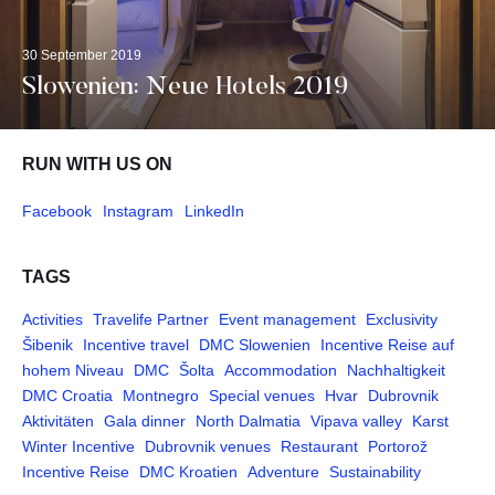
30 September 2019
Slowenien: Neue Hotels 2019
RUN WITH US ON
Facebook
Instagram
LinkedIn
TAGS
Activities
Travelife Partner
Event management
Exclusivity
Šibenik
Incentive travel
DMC Slowenien
Incentive Reise auf
hohem Niveau
DMC
Šolta
Accommodation
Nachhaltigkeit
DMC Croatia
Montnegro
Special venues
Hvar
Dubrovnik
Aktivitäten
Gala dinner
North Dalmatia
Vipava valley
Karst
Winter Incentive
Dubrovnik venues
Restaurant
Portorož
Incentive Reise
DMC Kroatien
Adventure
Sustainability