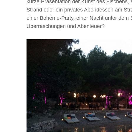
kurze Präsentation der Kunst des Fischens,
Strand oder ein privates Abendessen am Str
einer Bohème-Party, einer Nacht unter dem 
Überraschungen und Abenteuer?