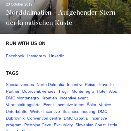
23 October 2019
Norddalmatien - Aufgehender Stern
der kroatischen Küste
RUN WITH US ON
Facebook
Instagram
LinkedIn
TAGS
Special venues
North Dalmatia
Incentive Reise
Travelife
Partner
Dubrovnik venues
Trogir
Montenegro
Hotel
Alps
DMC Montenegro
Kroatien
Incentive event
Veranstaltungsorte
Event
Incentive ideas
Šolta
Venice
Unterkünfte
Winter Incentive
Business meeting
DMC
Dubrovnik
Convention centre
DMC Croatia
Incentive
program
Postojna Cave
Exclusivity
Slovenian Coast
Istria