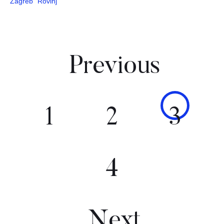
Zagreb
Rovinj
Pages
Previous
1
2
3
4
Next