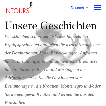
Deutsch
English
Français
Unsere Geschichten
Wir schreiben schon seit fast zwei Jahrzehnten
Erfolgsgeschichten und teilen die letzten Neuigkeiten
der Destinationen, Hotel Entwicklungen, Anfragen
für Veranstaltungsorte und authentische Erlebnisse
für Ihre Incentive Reisen und Meetings in der
Adriargion. Lesen Sie die Geschichten von
Eventmanagern, die Kroatien, Montenegro und/oder
Slowenien gewählt haben und lernen Sie aus den
Fallstudien.