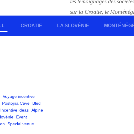
les témoignages des société
sur la Croatie, le Monténégro
LL
CROATIE
LA SLOVÉNIE
MONTÉNÉG
Voyage incentive
Postojna Cave
Bled
Incentive ideas
Alpine
lovénie
Event
ion
Special venue