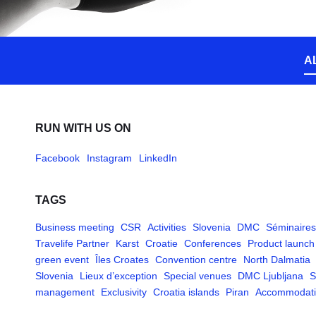
A
RUN WITH US ON
Facebook
Instagram
LinkedIn
TAGS
Business meeting
CSR
Activities
Slovenia
DMC
Séminaires
Travelife Partner
Karst
Croatie
Conferences
Product launch
green event
Îles Croates
Convention centre
North Dalmatia
Slovenia
Lieux d’exception
Special venues
DMC Ljubljana
S
management
Exclusivity
Croatia islands
Piran
Accommodat