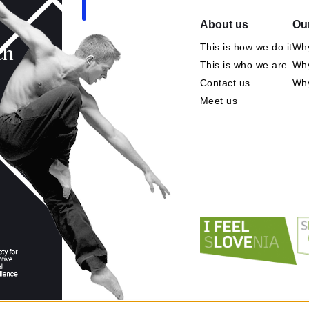
About us
Our
This is how we do it
Why
ch
This is who we are
Why
Contact us
Wh
Meet us