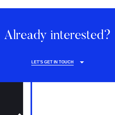
Already interested?
LET’S GET IN TOUCH