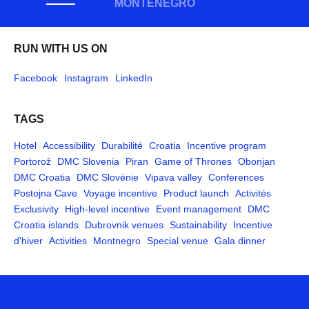
MONTÉNÉGRO
RUN WITH US ON
Facebook
Instagram
LinkedIn
TAGS
Hotel
Accessibility
Durabilité
Croatia
Incentive program
Portorož
DMC Slovenia
Piran
Game of Thrones
Obonjan
DMC Croatia
DMC Slovénie
Vipava valley
Conferences
Postojna Cave
Voyage incentive
Product launch
Activités
Exclusivity
High-level incentive
Event management
DMC
Croatia islands
Dubrovnik venues
Sustainability
Incentive
d'hiver
Activities
Montnegro
Special venue
Gala dinner