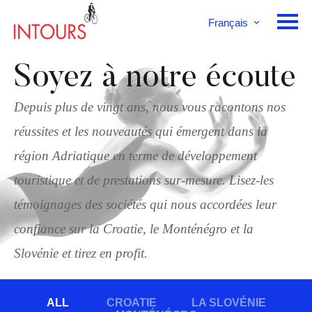
Français
English
Deutsch
Soyez à notre écoute
Depuis plus de vingt ans, nous vous racontons nos
réussites et les nouveautés qui émergent dans la
région Adriatique en terme de développement
touristique et de prestations sur-mesure. Lisez-les
témoignages des sociétés qui nous accordées leur
confiance sur la Croatie, le Monténégro et la
Slovénie et tirez en profit.
ALL
CROATIE
LA SLOVÉNIE