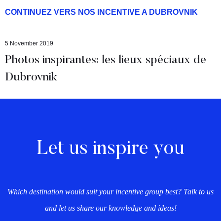
CONTINUEZ VERS NOS INCENTIVE A DUBROVNIK
5 November 2019
Photos inspirantes: les lieux spéciaux de
Dubrovnik
Let us inspire you
Which destination would suit your incentive group best? Talk to us
and let us share our knowledge and ideas!