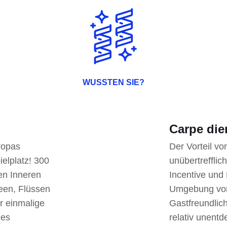
WUSSTEN SIE?
Carpe di
ropas
Der Vorteil vo
elplatz! 300
unübertrefflic
en Inneren
Incentive und
een, Flüssen
Umgebung von 
ür einmalige
Gastfreundlic
des
relativ unentd