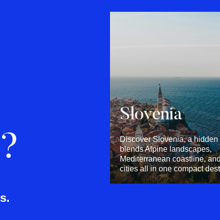
Slovenia
o?
Discover Slovenia, a hidden
blends Alpine landscapes,
Mediterranean coastline, and
cities all in one compact dest
s.