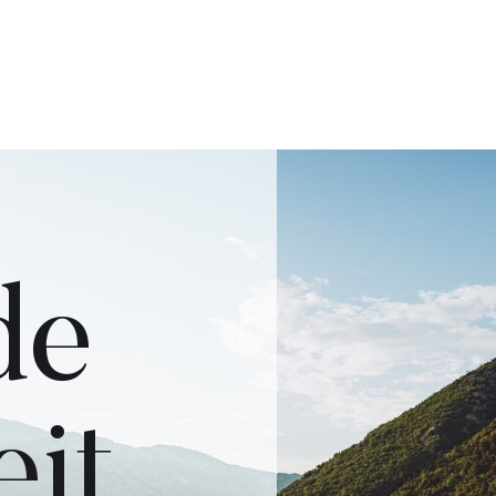
de
it