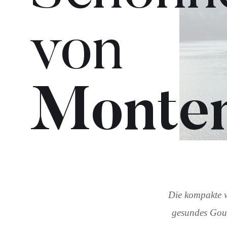
von
Monte
Die kompakte w
gesundes Gour