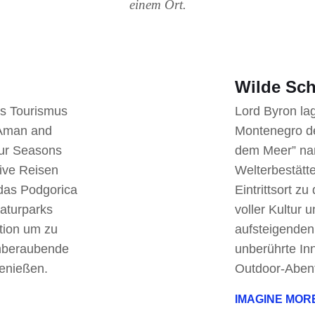
einem Ort.
Wilde Sch
us Tourismus
Lord Byron lag
 Aman and
Montenegro de
our Seasons
dem Meer” na
tive Reisen
Welterbestätte
das Podgorica
Eintrittsort z
Naturparks
voller Kultur u
tion um zu
aufsteigenden 
mberaubende
unberührte In
genießen.
Outdoor-Abent
IMAGINE MOR