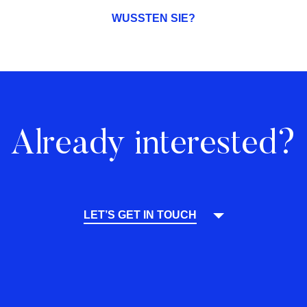
WUSSTEN SIE?
Already interested?
LET’S GET IN TOUCH