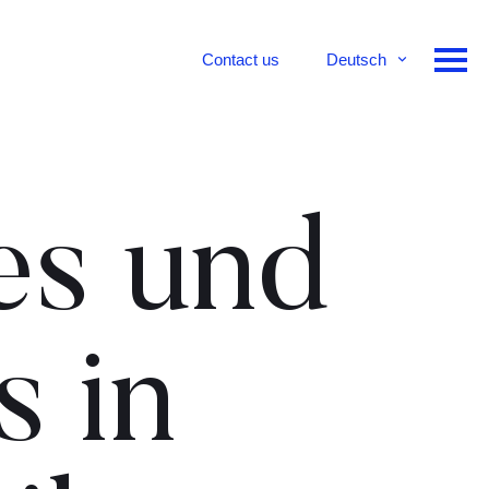
Contact us
Deutsch
English
Français
es und
s in