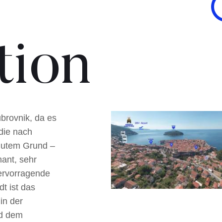
tion
brovnik, da es
 die nach
gutem Grund –
mant, sehr
ervorragende
t ist das
in der
nd dem